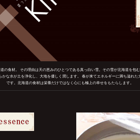
道の食材。 その理由は天の恵みのひとつである真っ白い雪。その雪が北海道を包
らかな水が土を浄化し、大地を優しく潤します。 春が来てエネルギーに満ち溢れた
です。北海道の食材は栄養だけではなく心にも極上の幸せをもたらします。