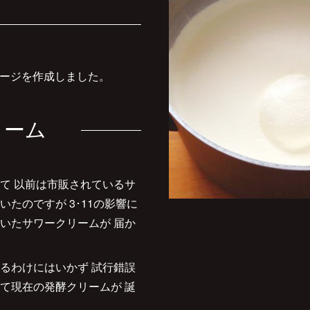
ージを作成しました。
リーム
て 以前は市販されているサ
たのですが 3･11の影響に
いたサワークリームが 届か
るわけにはいかず 試行錯誤
て現在の発酵クリームが 誕