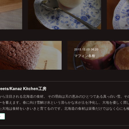
2015.12.03 06:20
マフィン各種
eets/Kanaz Kitchen工房
から注目される北海道の食材。 その理由は天の恵みのひとつである真っ白い雪。そ
ーを蓄えます。春に向け雪解け水という清らかな水が土を浄化し、大地を優しく潤し
た大地は食材をいきいきと育てるのです。北海道の食材は栄養だけではなく心にも
ー