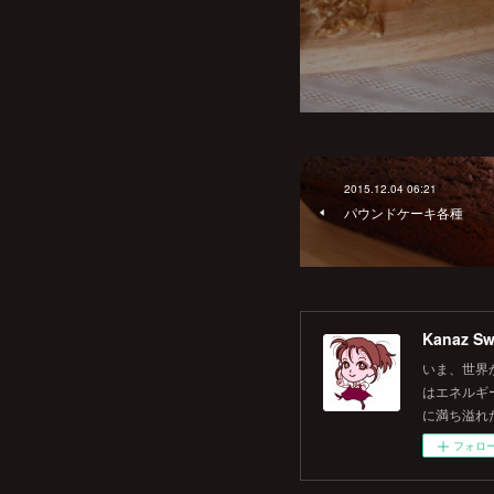
2015.12.04 06:21
パウンドケーキ各種
Kanaz Sw
いま、世界
はエネルギ
に満ち溢れ
フォロ