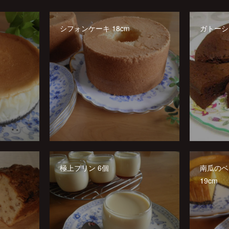
シフォンケーキ 18cm
ガトーショ
極上プリン 6個
南瓜のベ
19cm